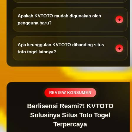
Apakah KVTOTO mudah digunakan oleh
pengguna baru?
Apa keunggulan KVTOTO dibanding situs
toto togel lainnya?
REVIEW KONSUMEN
Berlisensi Resmi?! KVTOTO
Solusinya Situs Toto Togel
Terpercaya