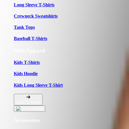
Long Sleeve T-Shirts
Crewneck Sweatshirts
Tank Tops
Baseball T-Shirts
Kids Apparel
Kids T-Shirts
Kids Hoodie
Kids Long Sleeve T-Shirt
Back To Menu
Accessories