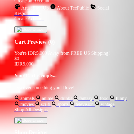
Create an Account
Artist Sign Up
About TeePublic
Social
Responsibility
Create Account
Cart Preview (0)
You're
IDR5,000
Away from
FREE US Shipping!
$0
IDR5,000
Your Cart is empty...
Discover something you'll love!
animals
anime
drinks
fantasy
food
funny
movies
sci-fi
sports
television
vintage
Shop All Designs
Shop Designs