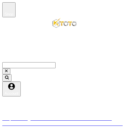
Shop
SEARCH DI GOOGLE KVTOTO
KVTOTO DAFTAR
LINK KVTOTO
Account
Explore Categories
Popular Products
Shop All Designs
KVTOTO
KV TOTO
SITUS KVTOTO
KVTOTO DAFTAR
KVTOTO LOGIN
SITUS TOGEL
TOTO
TOGEL
SITUS TOTO TOGEL