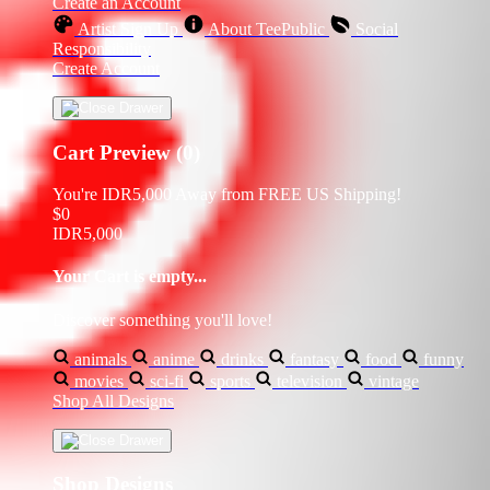
Create an Account
Artist Sign Up
About TeePublic
Social
Responsibility
Create Account
Cart Preview (0)
You're
IDR5,000
Away from
FREE US Shipping!
$0
IDR5,000
Your Cart is empty...
Discover something you'll love!
animals
anime
drinks
fantasy
food
funny
movies
sci-fi
sports
television
vintage
Shop All Designs
Shop Designs