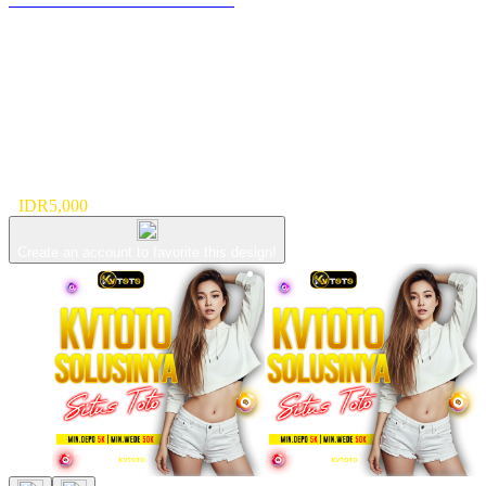
Design ID: 74235272
Berlisensi Resmi?! KVTOTO
Solusinya Situs Toto Togel
Terpercaya
I
IDR5,000
Create an account to favorite this design!