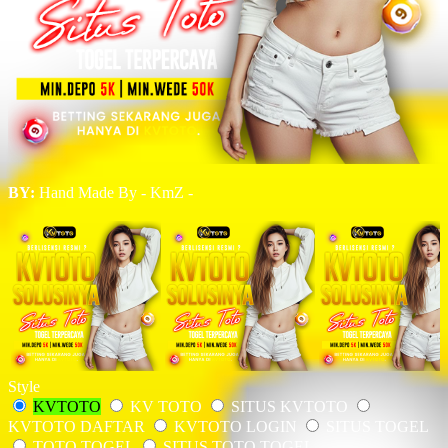
BY:
Hand Made By - KmZ -
Style
KVTOTO
KV TOTO
SITUS KVTOTO
KVTOTO DAFTAR
KVTOTO LOGIN
SITUS TOGEL
TOTO TOGEL
SITUS TOTO TOGEL