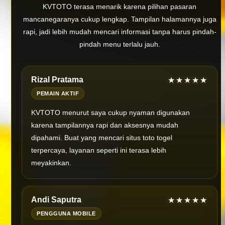
KVTOTO terasa menarik karena pilihan pasaran
mancanegaranya cukup lengkap. Tampilan halamannya juga
rapi, jadi lebih mudah mencari informasi tanpa harus pindah-
pindah menu terlalu jauh.
Rizal Pratama
★★★★★
PEMAIN AKTIF
KVTOTO menurut saya cukup nyaman digunakan
karena tampilannya rapi dan aksesnya mudah
dipahami. Buat yang mencari situs toto togel
terpercaya, layanan seperti ini terasa lebih
meyakinkan.
Andi Saputra
★★★★★
PENGGUNA MOBILE