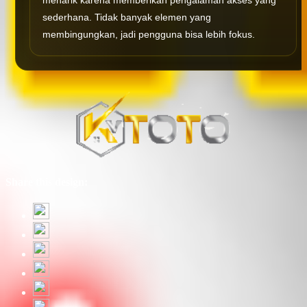
menarik karena memberikan pengalaman akses yang
sederhana. Tidak banyak elemen yang
membingungkan, jadi pengguna bisa lebih fokus.
Share this design: