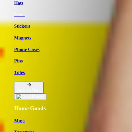
Hats
New!
Stickers
Magnets
Phone Cases
Pins
Totes
Back To Menu
Home Goods
Mugs