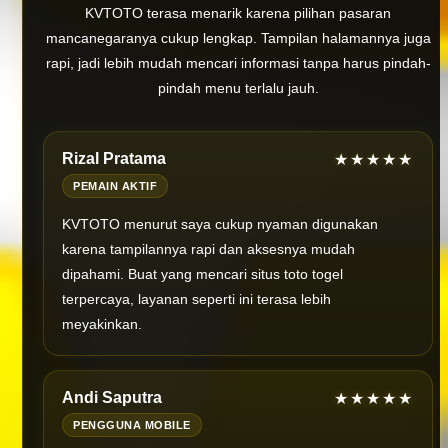
KVTOTO terasa menarik karena pilihan pasaran
mancanegaranya cukup lengkap. Tampilan halamannya juga
rapi, jadi lebih mudah mencari informasi tanpa harus pindah-
pindah menu terlalu jauh.
Rizal Pratama
★★★★★
PEMAIN AKTIF
KVTOTO menurut saya cukup nyaman digunakan
karena tampilannya rapi dan aksesnya mudah
dipahami. Buat yang mencari situs toto togel
terpercaya, layanan seperti ini terasa lebih
meyakinkan.
Andi Saputra
★★★★★
PENGGUNA MOBILE