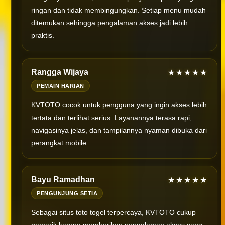
ringan dan tidak membingungkan. Setiap menu mudah
ditemukan sehingga pengalaman akses jadi lebih
praktis.
Rangga Wijaya
★★★★★
PEMAIN HARIAN
KVTOTO cocok untuk pengguna yang ingin akses lebih
tertata dan terlihat serius. Layanannya terasa rapi,
navigasinya jelas, dan tampilannya nyaman dibuka dari
perangkat mobile.
Bayu Ramadhan
★★★★★
PENGUNJUNG SETIA
Sebagai situs toto togel terpercaya, KVTOTO cukup