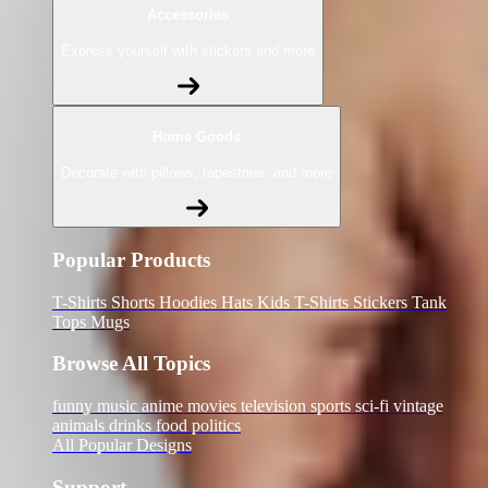
Accessories
Express yourself with stickers and more
Home Goods
Decorate with pillows, tapestries, and more
Popular Products
T-Shirts
Shorts
Hoodies
Hats
Kids T-Shirts
Stickers
Tank
Tops
Mugs
Browse All Topics
funny
music
anime
movies
television
sports
sci-fi
vintage
animals
drinks
food
politics
All Popular Designs
Support