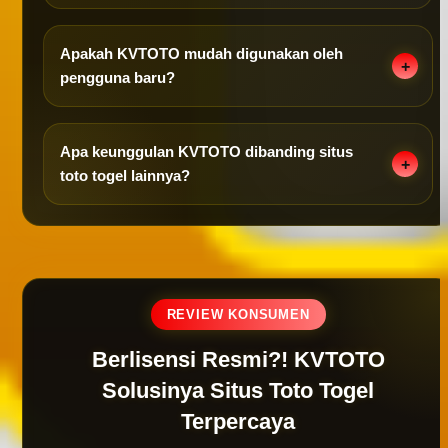
Apakah KVTOTO mudah digunakan oleh
pengguna baru?
Apa keunggulan KVTOTO dibanding situs
toto togel lainnya?
REVIEW KONSUMEN
Berlisensi Resmi?! KVTOTO
Solusinya Situs Toto Togel
Terpercaya