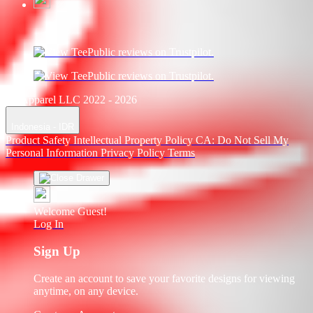
TP Apparel LLC 2022 - 2026
Indonesia - IDR
Product Safety
Intellectual Property Policy
CA: Do Not Sell My
Personal Information
Privacy Policy
Terms
Welcome Guest!
Log In
Sign Up
Create an account to save your favorite designs for viewing
anytime, on any device.