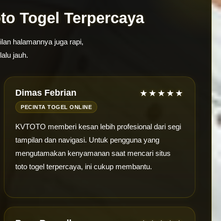
to Togel Terpercaya
an halamannya juga rapi,
alu jauh.
Dimas Febrian
★★★★★
PECINTA TOGEL ONLINE
KVTOTO memberi kesan lebih profesional dari segi
tampilan dan navigasi. Untuk pengguna yang
mengutamakan kenyamanan saat mencari situs
toto togel terpercaya, ini cukup membantu.