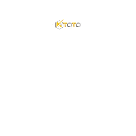
O DAFTAR
KVTOTO LOGIN
SITUS TOGEL
TOTO TOGEL
SI