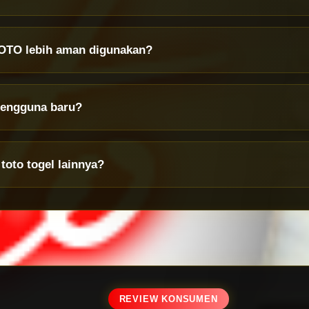
OTO lebih aman digunakan?
engguna baru?
oto togel lainnya?
REVIEW KONSUMEN