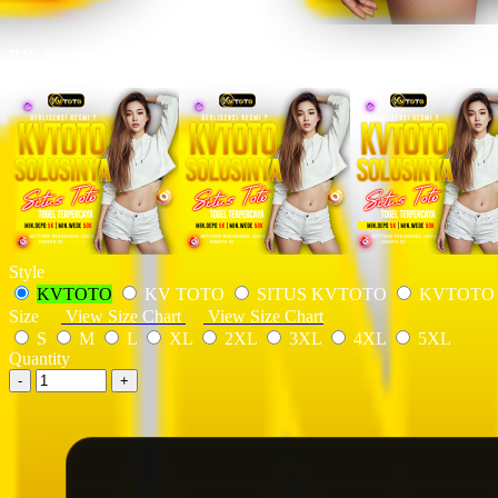
BY:
Hand Made By - KmZ -
Style
KVTOTO
KV TOTO
SITUS KVTOTO
KVTOTO
Size
View Size Chart
View Size Chart
S
M
L
XL
2XL
3XL
4XL
5XL
Quantity
-
+